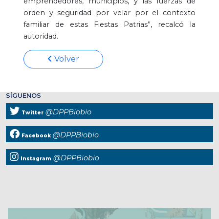
emprendedores, municipios, y las fuerzas de
orden y seguridad por velar por el contexto
familiar de estas Fiestas Patrias”, recalcó la
autoridad.
Volver
SÍGUENOS
@DPPBiobio
Twitter
@DPPBiobio
Facebook
@DPPBiobio
Instagram