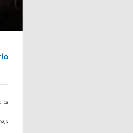
rio
lica
bajo