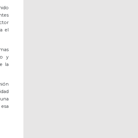
nido
ntes
ctor
a el
emas
io y
e la
nión
idad
muna
 esa