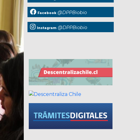
@DPPBiobio
Facebook
@DPPBiobio
Instagram