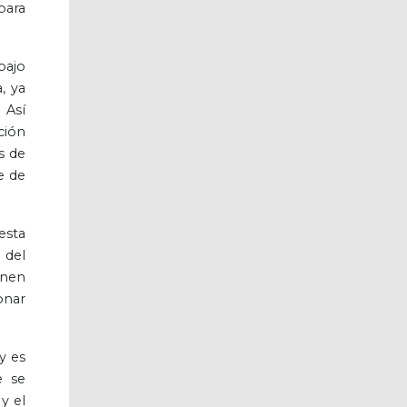
para
bajo
, ya
 Así
ción
s de
e de
esta
 del
enen
onar
y es
e se
y el