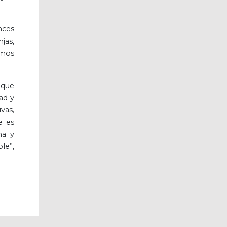
nces
jas,
emos
 que
ad y
vas,
e es
na y
le”,