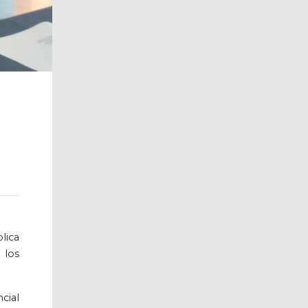
lica
 los
cial