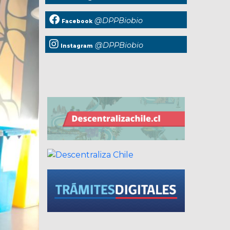
@DPPBiobio
Facebook
@DPPBiobio
Instagram