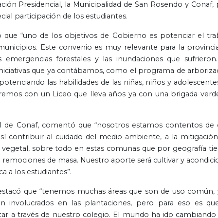
ción Presidencial, la Municipalidad de San Rosendo y Conaf, 
al participación de los estudiantes.
o que “uno de los objetivos de Gobierno es potenciar el tra
 municipios. Este convenio es muy relevante para la provincia
emergencias forestales y las inundaciones que sufrieron.
iniciativas que ya contábamos, como el programa de arboriza
 potenciando las habilidades de las niñas, niños y adolescente
emos con un Liceo que lleva años ya con una brigada verd
ial de Conaf, comentó que “nosotros estamos contentos de 
 contribuir al cuidado del medio ambiente, a la mitigación
 vegetal, sobre todo en estas comunas que por geografía ti
 remociones de masa. Nuestro aporte será cultivar y acondici
ca a los estudiantes”.
destacó que “tenemos muchas áreas que son de uso común, 
n involucrados en las plantaciones, pero para eso es qu
tar a través de nuestro colegio. El mundo ha ido cambiando 