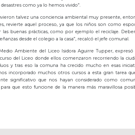
 desastres como ya lo hemos vivido”.
uvieron talvez una conciencia ambiental muy presente, ento
es, revierte aquel proceso, ya que los niños son como espon
las buenas prácticas, como por ejemplo el reciclaje. Deb
ñanzas desde el colegio a la casa”, recalcó el jefe comunal.
Medio Ambiente del Liceo Isidora Aguirre Tupper, expresó
curso del Liceo donde ellos comenzaron recorriendo la ciud
duos y tras eso la comuna ha crecido mucho en esas iniciati
hemos incorporado muchos otros cursos a esta gran tarea qu
ente significativo que nos hayan considerado como comu
para que esto funcione de la manera más maravillosa posib