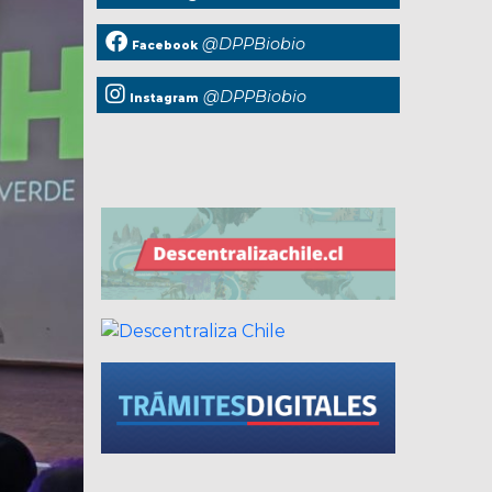
@DPPBiobio
Facebook
@DPPBiobio
Instagram