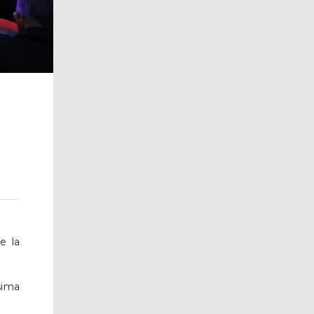
e la
sima