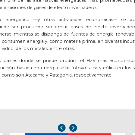
en una de las alternativas energéticas más prometedoras 
 de emisiones de gases de efecto invernadero.
ema energético —y otras actividades económicas— se a
uede ser producido sin emitir gases de efecto invernader
erse mientras se disponga de fuentes de energía renovabl
e consumen energía y, como materia prima, en diversas indust
l vidrio, de los metales, entre otras.
los países donde se puede producir el H2V más económico
ción basada en energía solar fotovoltaica y eólica en los si
a, como son Atacama y Patagonia, respectivamente.