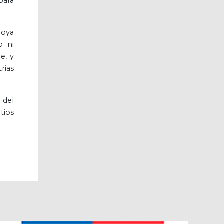
para
poya
o ni
e, y
rias
 del
tios