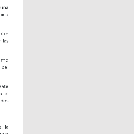
muna
nico
ntre
 las
como
 del
eate
a el
ados
, la