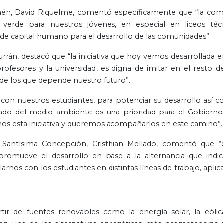
hén, David Riquelme, comentó específicamente que “la co
erde para nuestros jóvenes, en especial en liceos téc
 de capital humano para el desarrollo de las comunidades”.
urrán, destacó que “la iniciativa que hoy vemos desarrollada e
profesores y la universidad, es digna de imitar en el resto de
 de los que depende nuestro futuro”.
 con nuestros estudiantes, para potenciar su desarrollo así 
idado del medio ambiente es una prioridad para el Gobierno
mos esta iniciativa y queremos acompañarlos en este camino”.
a Santísima Concepción, Cristhian Mellado, comentó que “
romueve el desarrollo en base a la alternancia que indic
rnos con los estudiantes en distintas líneas de trabajo, aplic
ir de fuentes renovables como la energía solar, la eólica